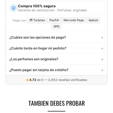
Compra 100% segura
Garantía de satisfacción · Perfumes originales
Paga con:
💳 Tarjetas
PayPal
Mercado Pago
Aplazó
SPEI
+
¿Cuáles son las opciones de pago?
Aceptamos tarjetas de crédito y débito (Visa, MasterCard,
+
¿Cuánto tarda en llegar mi pedido?
American Express), PayPal, Mercado Pago, Aplazó,
transferencias SPEI y depósito en OXXO.
Los pedidos dentro de México tardan entre 3 a 5 días hábiles.
+
¿Los perfumes son originales?
Recibirás un correo con tu número de seguimiento una vez
enviado.
Sí, todos nuestros decants son extraídos de frascos de
+
¿Puedo pagar sin tarjeta de crédito?
perfumes 100% originales. Contamos con garantía de
satisfacción. Contáctanos en
info@elalambiquemx.com
Sí. Puedes pagar con Mercado Pago, transferencia SPEI,
4.73
de 5 — 2,952 reseñas verificadas
depósito en OXXO, o hasta en 6 quincenas con Aplazó sin
necesidad de tarjeta de crédito.
TAMBIEN DEBES PROBAR