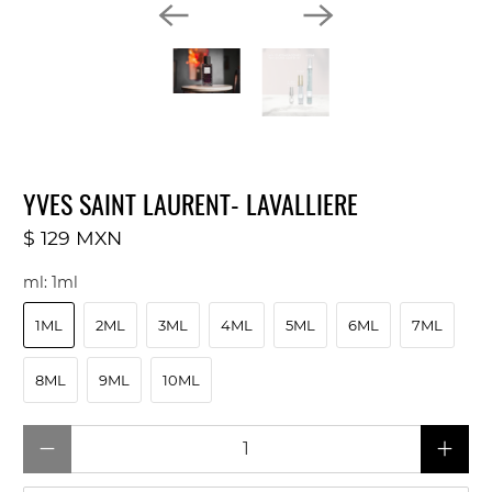
YVES SAINT LAURENT- LAVALLIERE
$ 129 MXN
ml:
1ml
1ML
2ML
3ML
4ML
5ML
6ML
7ML
8ML
9ML
10ML
Cantidad