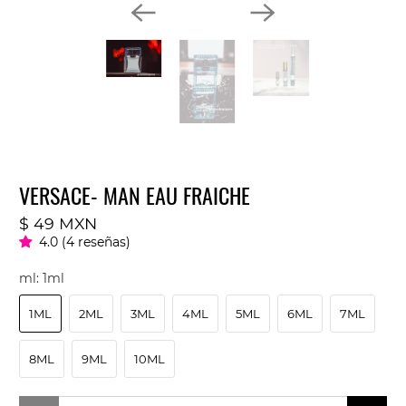
VERSACE- MAN EAU FRAICHE
$ 49 MXN
4.0 (4 reseñas)
ml:
1ml
1ML
2ML
3ML
4ML
5ML
6ML
7ML
8ML
9ML
10ML
Cantidad