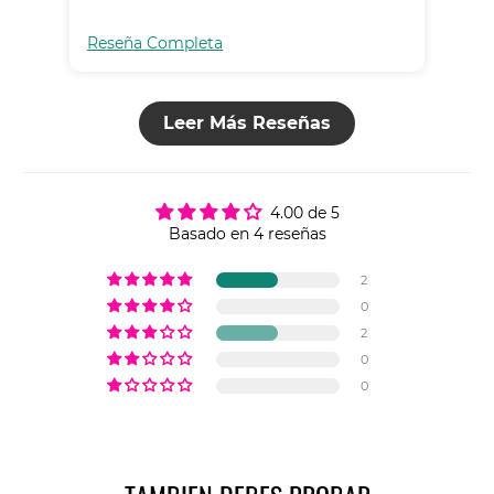
Reseña Completa
Res
Leer Más Reseñas
4.00 de 5
Basado en 4 reseñas
2
0
2
0
0