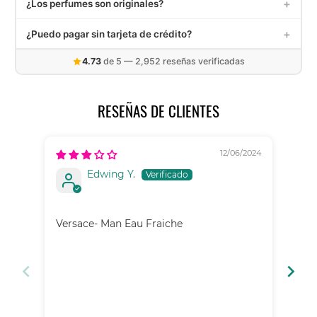
+
¿Los perfumes son originales?
Recibirás un correo con tu número de seguimiento una vez
enviado.
Sí, todos nuestros decants son extraídos de frascos de
+
¿Puedo pagar sin tarjeta de crédito?
perfumes 100% originales. Contamos con garantía de
satisfacción. Contáctanos en
info@elalambiquemx.com
Sí. Puedes pagar con Mercado Pago, transferencia SPEI,
4.73
de 5 — 2,952 reseñas verificadas
depósito en OXXO, o hasta en 6 quincenas con Aplazó sin
necesidad de tarjeta de crédito.
RESEÑAS DE CLIENTES
12/06/2024
Edwing Y.
Ric
Versace- Man Eau Fraiche
Es 
des
Per
exp
muy