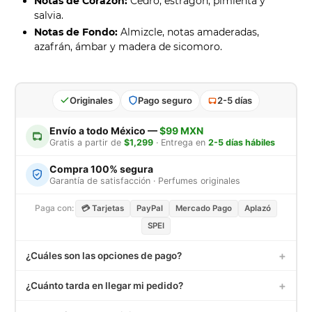
Notas de Corazón:
Cedro, estragón, pimienta y
salvia.
Notas de Fondo:
Almizcle, notas amaderadas,
azafrán, ámbar y madera de sicomoro.
Originales
Pago seguro
2-5 días
Envío a todo México —
$99 MXN
Gratis a partir de
$1,299
· Entrega en
2-5 días hábiles
Compra 100% segura
Garantía de satisfacción · Perfumes originales
Paga con:
💳 Tarjetas
PayPal
Mercado Pago
Aplazó
SPEI
+
¿Cuáles son las opciones de pago?
Aceptamos tarjetas de crédito y débito (Visa, MasterCard,
+
¿Cuánto tarda en llegar mi pedido?
American Express), PayPal, Mercado Pago, Aplazó,
transferencias SPEI y depósito en OXXO.
Los pedidos dentro de México tardan entre 3 a 5 días hábiles.