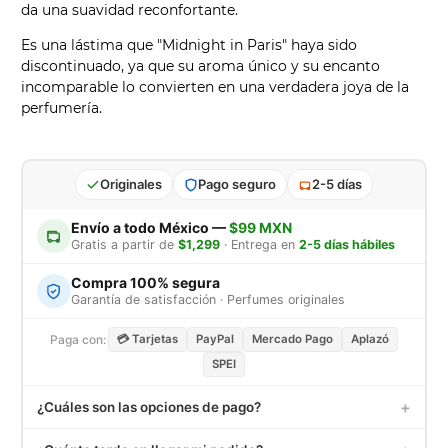
da una suavidad reconfortante.
Es una lástima que "Midnight in Paris" haya sido
discontinuado, ya que su aroma único y su encanto
incomparable lo convierten en una verdadera joya de la
perfumería.
Originales
Pago seguro
2-5 días
Envío a todo México —
$99 MXN
Gratis a partir de
$1,299
· Entrega en
2-5 días hábiles
Compra 100% segura
Garantía de satisfacción · Perfumes originales
Paga con:
💳 Tarjetas
PayPal
Mercado Pago
Aplazó
SPEI
+
¿Cuáles son las opciones de pago?
Aceptamos tarjetas de crédito y débito (Visa, MasterCard,