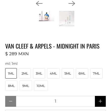
VAN CLEEF & ARPELS - MIDNIGHT IN PARIS
$ 289 MXN
ml:
1ml
1ML
2ML
3ML
4ML
5ML
6ML
7ML
8ML
9ML
10ML
Cantidad