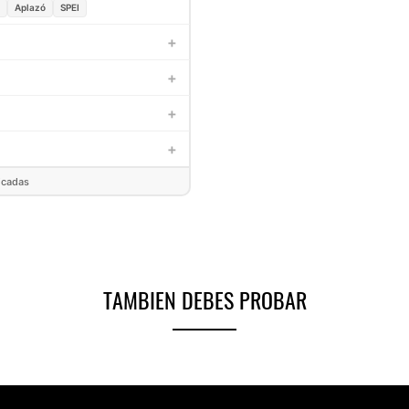
Aplazó
SPEI
+
ican Express), PayPal, Mercado
+
Recibirás un correo con tu número de
+
es 100% originales. Contamos con
+
com
to en OXXO, o hasta en 6 quincenas
icadas
TAMBIEN DEBES PROBAR