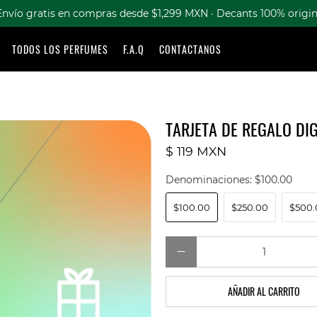
Envío gratis en compras desde $1,299 MXN · Decants 100% origin
TODOS LOS PERFUMES
F.A.Q
CONTACTANOS
TARJETA DE REGALO DIG
$ 119 MXN
Denominaciones:
$100.00
$100.00
$250.00
$500.
Cantidad
AÑADIR AL CARRITO