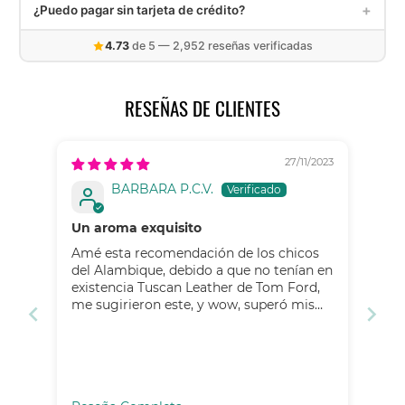
+
¿Puedo pagar sin tarjeta de crédito?
perfumes 100% originales. Contamos con garantía de
satisfacción. Contáctanos en
info@elalambiquemx.com
Sí. Puedes pagar con Mercado Pago, transferencia SPEI,
4.73
de 5 — 2,952 reseñas verificadas
depósito en OXXO, o hasta en 6 quincenas con Aplazó sin
necesidad de tarjeta de crédito.
RESEÑAS DE CLIENTES
27/11/2023
BARBARA P.C.V.
Un aroma exquisito
Amé esta recomendación de los chicos
del Alambique, debido a que no tenían en
existencia Tuscan Leather de Tom Ford,
me sugirieron este, y wow, superó mis
expectativas, un aroma que va
evolucionando perfectamente durante el
día, nunca pierde su aroma, muy
duradero. Lo que noté de diferencia a
Tuscan, es que Godolphin tiene una