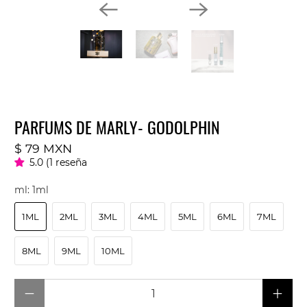
PARFUMS DE MARLY- GODOLPHIN
$ 79 MXN
5.0 (1 reseña
ml:
1ml
1ML
2ML
3ML
4ML
5ML
6ML
7ML
8ML
9ML
10ML
Cantidad