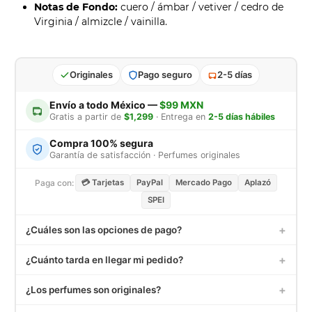
Notas de Fondo:
cuero / ámbar /
vetiver / cedro de
Virginia / almizcle / vainilla.
Originales
Pago seguro
2-5 días
Envío a todo México —
$99 MXN
Gratis a partir de
$1,299
· Entrega en
2-5 días hábiles
Compra 100% segura
Garantía de satisfacción · Perfumes originales
Paga con:
💳 Tarjetas
PayPal
Mercado Pago
Aplazó
SPEI
+
¿Cuáles son las opciones de pago?
Aceptamos tarjetas de crédito y débito (Visa, MasterCard,
+
¿Cuánto tarda en llegar mi pedido?
American Express), PayPal, Mercado Pago, Aplazó,
transferencias SPEI y depósito en OXXO.
Los pedidos dentro de México tardan entre 3 a 5 días hábiles.
+
¿Los perfumes son originales?
Recibirás un correo con tu número de seguimiento una vez
enviado.
Sí, todos nuestros decants son extraídos de frascos de