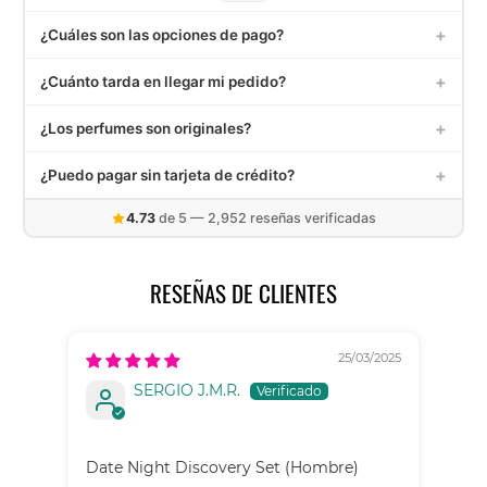
+
¿Cuáles son las opciones de pago?
Aceptamos tarjetas de crédito y débito (Visa, MasterCard,
+
¿Cuánto tarda en llegar mi pedido?
American Express), PayPal, Mercado Pago, Aplazó,
transferencias SPEI y depósito en OXXO.
Los pedidos dentro de México tardan entre 3 a 5 días hábiles.
+
¿Los perfumes son originales?
Recibirás un correo con tu número de seguimiento una vez
enviado.
Sí, todos nuestros decants son extraídos de frascos de
+
¿Puedo pagar sin tarjeta de crédito?
perfumes 100% originales. Contamos con garantía de
satisfacción. Contáctanos en
info@elalambiquemx.com
Sí. Puedes pagar con Mercado Pago, transferencia SPEI,
4.73
de 5 — 2,952 reseñas verificadas
depósito en OXXO, o hasta en 6 quincenas con Aplazó sin
necesidad de tarjeta de crédito.
RESEÑAS DE CLIENTES
25/03/2025
SERGIO J.M.R.
Que
Date Night Discovery Set (Hombre)
Est