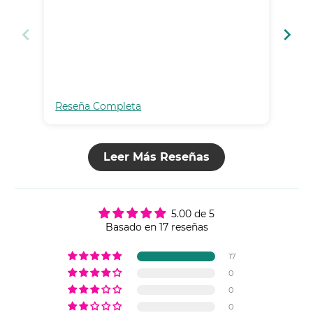
el 
Reseña Completa
Res
Leer Más Reseñas
5.00 de 5
Basado en 17 reseñas
17
0
0
0