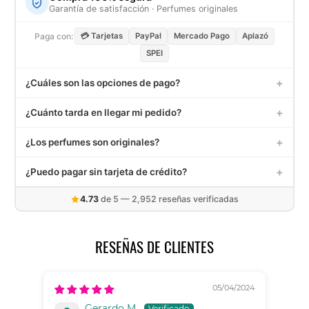
Garantía de satisfacción · Perfumes originales
Paga con:
💳 Tarjetas
PayPal
Mercado Pago
Aplazó
SPEI
+
¿Cuáles son las opciones de pago?
Aceptamos tarjetas de crédito y débito (Visa, MasterCard,
+
¿Cuánto tarda en llegar mi pedido?
American Express), PayPal, Mercado Pago, Aplazó,
transferencias SPEI y depósito en OXXO.
Los pedidos dentro de México tardan entre 3 a 5 días hábiles.
+
¿Los perfumes son originales?
Recibirás un correo con tu número de seguimiento una vez
enviado.
Sí, todos nuestros decants son extraídos de frascos de
+
¿Puedo pagar sin tarjeta de crédito?
perfumes 100% originales. Contamos con garantía de
satisfacción. Contáctanos en
info@elalambiquemx.com
Sí. Puedes pagar con Mercado Pago, transferencia SPEI,
4.73
de 5 — 2,952 reseñas verificadas
depósito en OXXO, o hasta en 6 quincenas con Aplazó sin
necesidad de tarjeta de crédito.
RESEÑAS DE CLIENTES
05/04/2024
Gerardo M.