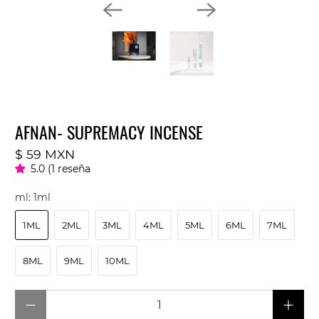
AFNAN- SUPREMACY INCENSE
$ 59 MXN
5.0 (1 reseña
ml:
1ml
1ML
2ML
3ML
4ML
5ML
6ML
7ML
8ML
9ML
10ML
Cantidad