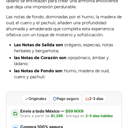
ládano se entrelazan para crear una armonía envolvente
que deja una impresión perdurable.
Las notas de fondo, dominadas por el humo, la madera de
oud, el cuero y el pachulí, añaden una profundidad
ahumada y amaderada que completa esta experiencia
olfativa con un toque de misterio y sofisticación.
Las Notas de Salida son
orégano, especias, notas
herbales y bergamota;
las Notas de Corazón son
opopónaco, ámbar y
ládano;
las Notas de Fondo son
Humo, madera de oud,
cuero y pachulí.
Originales
Pago seguro
2-5 días
Envío a todo México —
$99 MXN
Gratis a partir de
$1,299
· Entrega en
2-5 días hábiles
Compra 100% segura